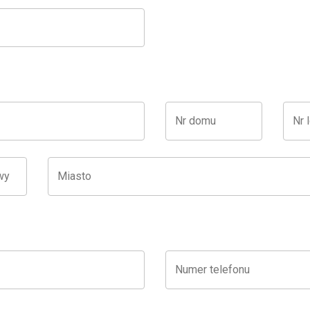
Nr domu
Nr 
wy
Miasto
Numer telefonu