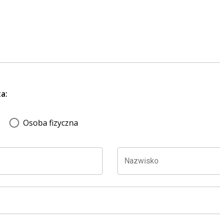
a:
Osoba fizyczna
Nazwisko