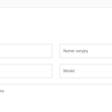
Numer seryjny
Model
emu